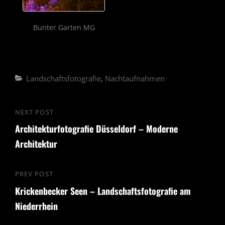
Bunter Garten MG
Categories
Landschaftsfotografie
,
Nachtaufnahmen
Beitragsnavigation
NEXT POST
Next
Architekturfotografie Düsseldorf – Moderne
Post
Architektur
PREV POST
Previous
Krickenbecker Seen – Landschaftsfotografie am
Post
Niederrhein