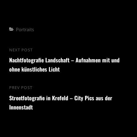
Categories
Portraits
Beitragsnavigation
NEXT POST
Next
Nachtfotografie Landschaft – Aufnahmen mit und
Post
ohne künstliches Licht
PREV POST
Previous
Streetfotografie in Krefeld – City Pics aus der
Post
Innenstadt